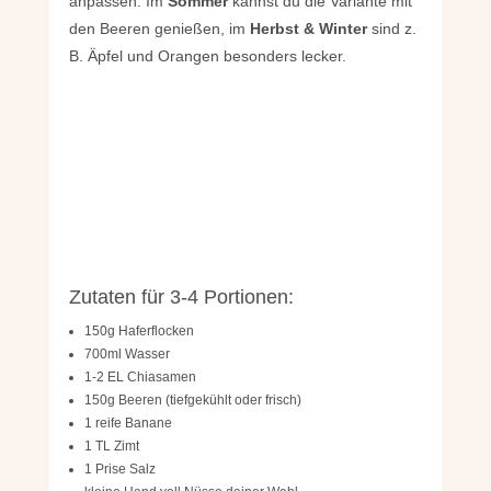
anpassen. Im
Sommer
kannst du die Variante mit
den Beeren genießen, im
Herbst & Winter
sind
z.
B. Äpfel und Orangen besonders lecker.
Zutaten für 3-4 Portionen:
150g Haferflocken
700ml Wasser
1-2 EL Chiasamen
150g Beeren (tiefgekühlt oder frisch)
1 reife Banane
1 TL Zimt
1 Prise Salz