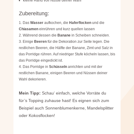
kleine Hand voll Nüsse deiner Wahl
Zubereitung:
Das
Wasser
aufkochen, die
Haferflocken
und die
Chiasamen
einrühren und kurz quellen lassen
Während dessen die
Banane
in Scheiben schneiden.
Einige
Beeren
für die Dekoration zur Seite legen. Die
restlichen Beeren, die Hälfte der Banane, Zimt und Salz in
das Porridge rühren. Auf niedriger Stufe köcheln lassen, bis
das Porridge eingedickt ist.
Das Porridge in
Schüsseln
anrichten und mit der
restlichen Banane, einigen Beeren und Nüssen deiner
Wahl dekorieren.
Mein Tipp:
Schau‘ einfach, welche Vorräte du
für’s Topping zuhause hast! Es eignen sich zum
Beispiel auch Sonnenblumenkerne, Mandelsplitter
oder Kokosflocken!