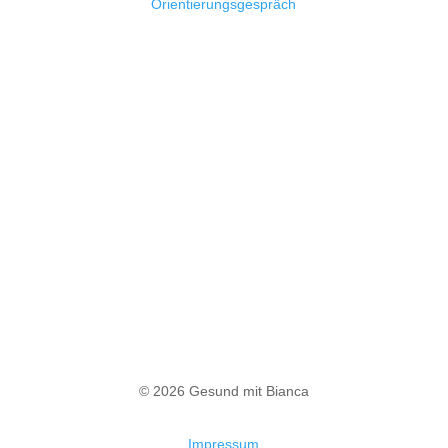
Orientierungsgespräch
Ready to rock?
Super! Dann nimm doch einfach
unverbindlich Kontakt zu mir auf und ich
melde mich schnellstmöglich bei dir!
Kontakt aufnehmen
© 2026 Gesund mit Bianca
Impressum